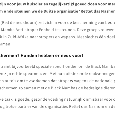
ijn voor jouw huisdier en tegelijkertijd goeed doen voor men
m ondersteunen we de Duitse organisatie ‘Rettet das Nashor
 (Red de neushoorn) zet zich in voor de bescherming van bedr
 Mamba Anti-stroper Eenheid te steunen. Deze groep vrouwen 
k in Zuid-Afrika naar stropers en wapens. Met slechts één doel:
ermen.
chermen? Honden hebben er neus voor!
 traint bijvoorbeeld speciale speurhonden om de Black Mamba
en zijn echte speurneuzen. Met hun uitstekende reukvermoge
n auto’s om te voorkomen dat stropers wapens de nationale 
schermen zo samen met de Black Mambas de bedreigde dieren
jke taak is goede, gezonde voeding natuurlijk onmisbaar voor
g trotse partner van de organisaties Rettet das Nashorn en 