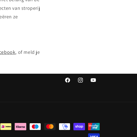
cten van stroperij
reëren ze
cebook
, of meld je
Facebook
Instagram
YouTube