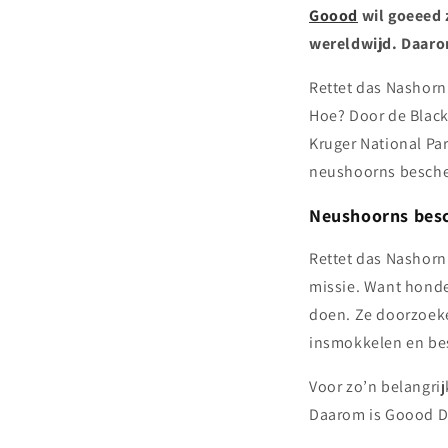
Goood
wil goeeed z
wereldwijd. Daaro
Rettet das Nashorn
Hoe? Door de Black
Kruger National Par
neushoorns besch
Neushoorns bes
Rettet das Nashorn
missie. Want hond
doen. Ze doorzoeke
insmokkelen en be
Voor zo’n belangri
Daarom is Goood Do