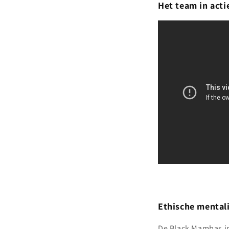
Het team in acti
Ethische mentali
De Black Mambas in