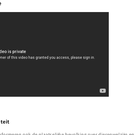
e
teit
formeren ook de plaatselijke bevolking over dierenwelzijn en