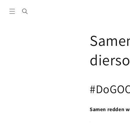
Meteen
naar de
content
Samen
dierso
#DoGO
Samen redden we