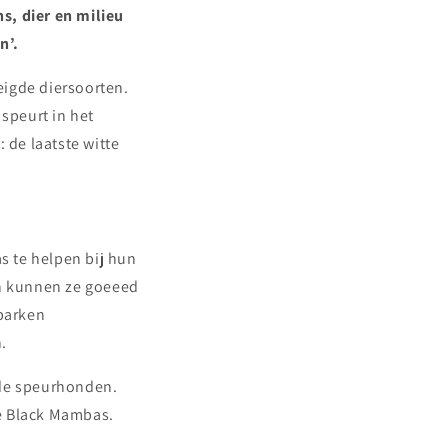
s, dier en milieu
n’.
eigde diersoorten.
speurt in het
 de laatste witte
s te helpen bij hun
n kunnen ze goeeed
parken
.
 de speurhonden.
de Black Mambas.