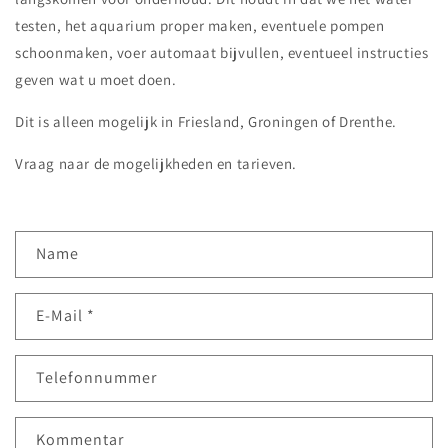
testen, het aquarium proper maken, eventuele pompen
schoonmaken, voer automaat bijvullen, eventueel instructies
geven wat u moet doen.
Dit is alleen mogelijk in Friesland, Groningen of Drenthe.
Vraag naar de mogelijkheden en tarieven.
K
Name
o
n
E-Mail
*
t
a
k
Telefonnummer
t
f
Kommentar